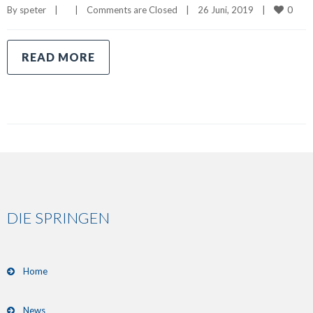
0
By 
speter
|
|
Comments are Closed
|
26 Juni, 2019    
|
READ MORE
DIE SPRINGEN
Home
News