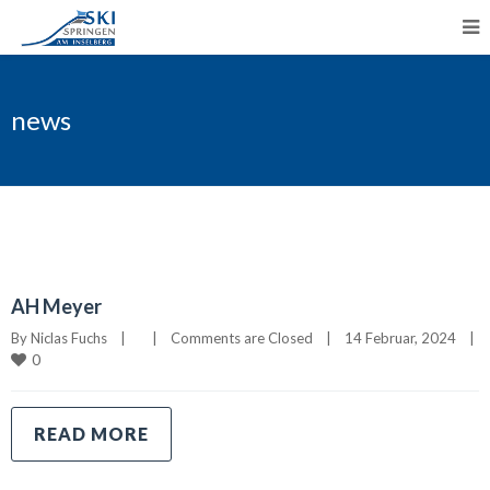
news
AH Meyer
By 
Niclas Fuchs
|
|
Comments are Closed
|
14 Februar, 2024    
|
0
READ MORE