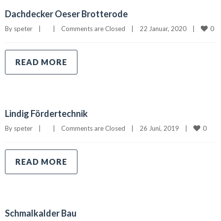
Dachdecker Oeser Brotterode
0
By 
speter
|
|
Comments are Closed
|
22 Januar, 2020    
|
READ MORE
Lindig Fördertechnik
0
By 
speter
|
|
Comments are Closed
|
26 Juni, 2019    
|
READ MORE
Schmalkalder Bau