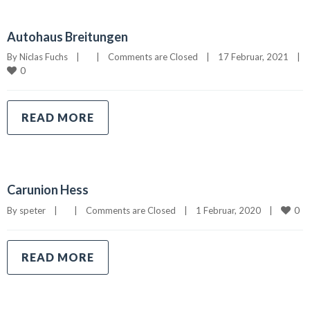
Autohaus Breitungen
By 
Niclas Fuchs
|
|
Comments are Closed
|
17 Februar, 2021    
|
0
READ MORE
Carunion Hess
0
By 
speter
|
|
Comments are Closed
|
1 Februar, 2020    
|
READ MORE